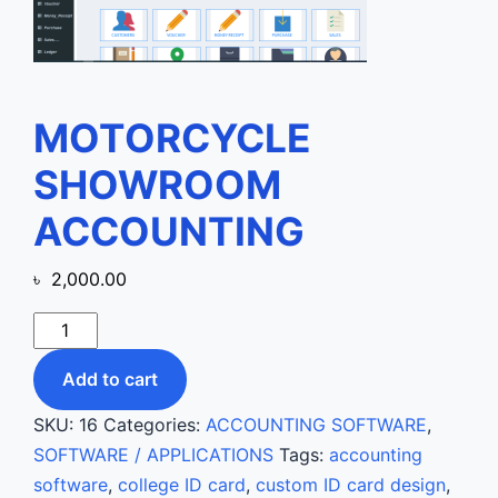
MOTORCYCLE
SHOWROOM
ACCOUNTING
৳
2,000.00
MOTORCYCLE
SHOWROOM
Add to cart
ACCOUNTING
quantity
SKU:
16
Categories:
ACCOUNTING SOFTWARE
,
SOFTWARE / APPLICATIONS
Tags:
accounting
software
,
college ID card
,
custom ID card design
,