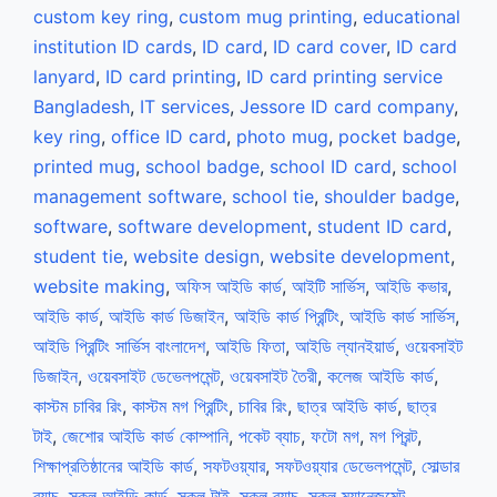
custom key ring
,
custom mug printing
,
educational
institution ID cards
,
ID card
,
ID card cover
,
ID card
lanyard
,
ID card printing
,
ID card printing service
Bangladesh
,
IT services
,
Jessore ID card company
,
key ring
,
office ID card
,
photo mug
,
pocket badge
,
printed mug
,
school badge
,
school ID card
,
school
management software
,
school tie
,
shoulder badge
,
software
,
software development
,
student ID card
,
student tie
,
website design
,
website development
,
website making
,
অফিস আইডি কার্ড
,
আইটি সার্ভিস
,
আইডি কভার
,
আইডি কার্ড
,
আইডি কার্ড ডিজাইন
,
আইডি কার্ড প্রিন্টিং
,
আইডি কার্ড সার্ভিস
,
আইডি প্রিন্টিং সার্ভিস বাংলাদেশ
,
আইডি ফিতা
,
আইডি ল্যানইয়ার্ড
,
ওয়েবসাইট
ডিজাইন
,
ওয়েবসাইট ডেভেলপমেন্ট
,
ওয়েবসাইট তৈরী
,
কলেজ আইডি কার্ড
,
কাস্টম চাবির রিং
,
কাস্টম মগ প্রিন্টিং
,
চাবির রিং
,
ছাত্র আইডি কার্ড
,
ছাত্র
টাই
,
জেশোর আইডি কার্ড কোম্পানি
,
পকেট ব্যাচ
,
ফটো মগ
,
মগ প্রিন্ট
,
শিক্ষাপ্রতিষ্ঠানের আইডি কার্ড
,
সফটওয়্যার
,
সফটওয়্যার ডেভেলপমেন্ট
,
সোল্ডার
ব্যাচ
,
স্কুল আইডি কার্ড
,
স্কুল টাই
,
স্কুল ব্যাচ
,
স্কুল ম্যানেজমেন্ট