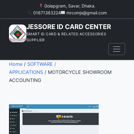
Golapgram, Savar, Dhaka.
01671363224
mrcomjs@gmail.com
JESSORE ID CARD CENTER
SMART ID CARD & RELATED ACCESSORIES
SUPPLIER
Home
/
SOFTWARE /
APPLICATIONS
/ MOTORCYCLE SHOWROOM
ACCOUNTING