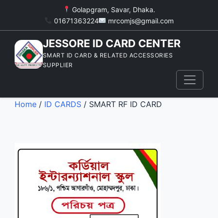
Golapgram, Savar, Dhaka.
01671363224
mrcomjs@gmail.com
JESSORE ID CARD CENTER
SMART ID CARD & RELATED ACCESSORIES
SUPPLIER
Home
/
ID CARDS
/ SMART RF ID CARD