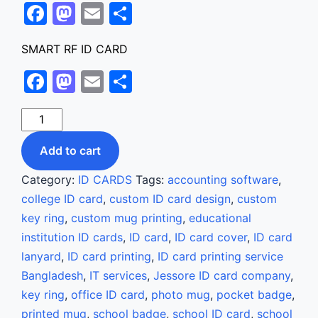
Facebook
Mastodon
Email
Share
SMART RF ID CARD
Facebook
Mastodon
Email
Share
SMART
RF
Add to cart
ID
CARD
Category:
ID CARDS
Tags:
accounting software
,
quantity
college ID card
,
custom ID card design
,
custom
key ring
,
custom mug printing
,
educational
institution ID cards
,
ID card
,
ID card cover
,
ID card
lanyard
,
ID card printing
,
ID card printing service
Bangladesh
,
IT services
,
Jessore ID card company
,
key ring
,
office ID card
,
photo mug
,
pocket badge
,
printed mug
,
school badge
,
school ID card
,
school