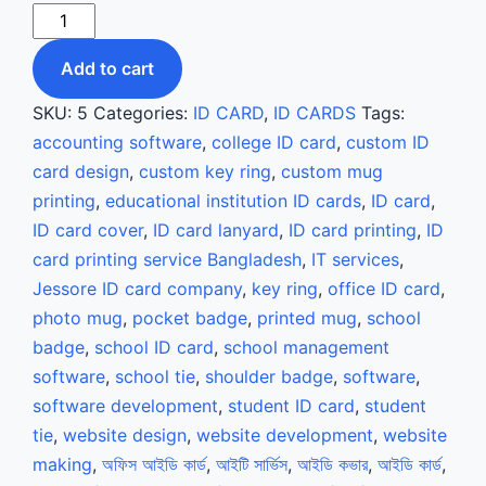
PVC
ID
Add to cart
CARD
quantity
SKU:
5
Categories:
ID CARD
,
ID CARDS
Tags:
accounting software
,
college ID card
,
custom ID
card design
,
custom key ring
,
custom mug
printing
,
educational institution ID cards
,
ID card
,
ID card cover
,
ID card lanyard
,
ID card printing
,
ID
card printing service Bangladesh
,
IT services
,
Jessore ID card company
,
key ring
,
office ID card
,
photo mug
,
pocket badge
,
printed mug
,
school
badge
,
school ID card
,
school management
software
,
school tie
,
shoulder badge
,
software
,
software development
,
student ID card
,
student
tie
,
website design
,
website development
,
website
making
,
অফিস আইডি কার্ড
,
আইটি সার্ভিস
,
আইডি কভার
,
আইডি কার্ড
,