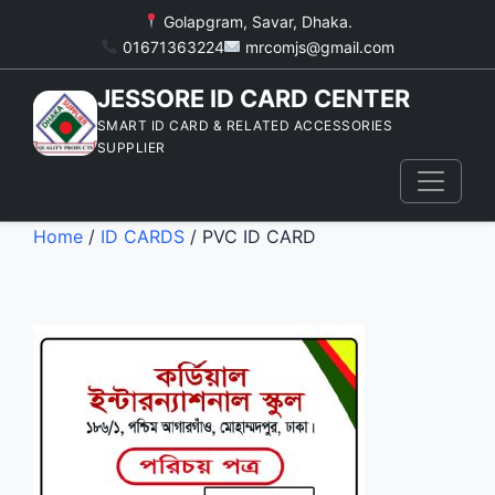
Golapgram, Savar, Dhaka.
01671363224
mrcomjs@gmail.com
JESSORE ID CARD CENTER
SMART ID CARD & RELATED ACCESSORIES
SUPPLIER
Home
/
ID CARDS
/ PVC ID CARD