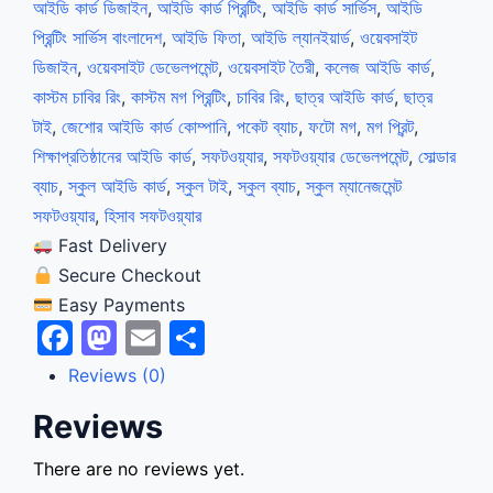
আইডি কার্ড ডিজাইন
,
আইডি কার্ড প্রিন্টিং
,
আইডি কার্ড সার্ভিস
,
আইডি
প্রিন্টিং সার্ভিস বাংলাদেশ
,
আইডি ফিতা
,
আইডি ল্যানইয়ার্ড
,
ওয়েবসাইট
ডিজাইন
,
ওয়েবসাইট ডেভেলপমেন্ট
,
ওয়েবসাইট তৈরী
,
কলেজ আইডি কার্ড
,
কাস্টম চাবির রিং
,
কাস্টম মগ প্রিন্টিং
,
চাবির রিং
,
ছাত্র আইডি কার্ড
,
ছাত্র
টাই
,
জেশোর আইডি কার্ড কোম্পানি
,
পকেট ব্যাচ
,
ফটো মগ
,
মগ প্রিন্ট
,
শিক্ষাপ্রতিষ্ঠানের আইডি কার্ড
,
সফটওয়্যার
,
সফটওয়্যার ডেভেলপমেন্ট
,
সোল্ডার
ব্যাচ
,
স্কুল আইডি কার্ড
,
স্কুল টাই
,
স্কুল ব্যাচ
,
স্কুল ম্যানেজমেন্ট
সফটওয়্যার
,
হিসাব সফটওয়্যার
Fast Delivery
Secure Checkout
Easy Payments
Facebook
Mastodon
Email
Share
Reviews (0)
Reviews
There are no reviews yet.