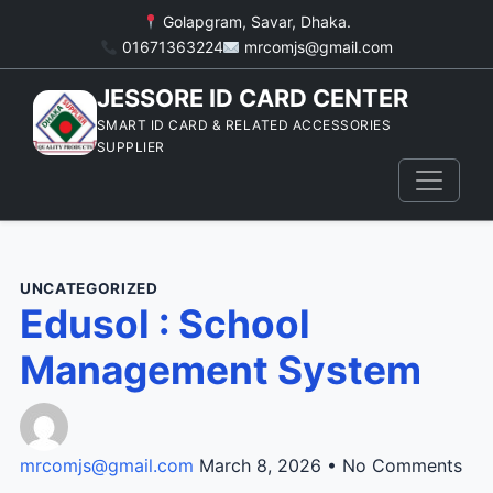
Golapgram, Savar, Dhaka.
01671363224
mrcomjs@gmail.com
JESSORE ID CARD CENTER
SMART ID CARD & RELATED ACCESSORIES
SUPPLIER
UNCATEGORIZED
Edusol : School
Management System
mrcomjs@gmail.com
March 8, 2026 • No Comments