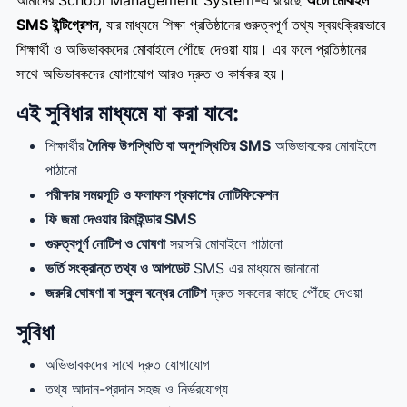
আমাদের School Management System-এ রয়েছে
অটো
মোবাইল
SMS
ইন্টিগ্রেশন
, যার মাধ্যমে শিক্ষা প্রতিষ্ঠানের গুরুত্বপূর্ণ তথ্য স্বয়ংক্রিয়ভাবে
শিক্ষার্থী ও অভিভাবকদের মোবাইলে পৌঁছে দেওয়া যায়। এর ফলে প্রতিষ্ঠানের
সাথে অভিভাবকদের যোগাযোগ আরও দ্রুত ও কার্যকর হয়।
এই সুবিধার মাধ্যমে যা করা যাবে:
শিক্ষার্থীর
দৈনিক
উপস্থিতি
বা
অনুপস্থিতির SMS
অভিভাবকের মোবাইলে
পাঠানো
পরীক্ষার
সময়সূচি
ও
ফলাফল
প্রকাশের
নোটিফিকেশন
ফি
জমা
দেওয়ার
রিমাইন্ডার SMS
গুরুত্বপূর্ণ
নোটিশ
ও
ঘোষণা
সরাসরি মোবাইলে পাঠানো
ভর্তি
সংক্রান্ত
তথ্য
ও
আপডেট
SMS এর মাধ্যমে জানানো
জরুরি
ঘোষণা
বা
স্কুল
বন্ধের
নোটিশ
দ্রুত সকলের কাছে পৌঁছে দেওয়া
সুবিধা
অভিভাবকদের সাথে দ্রুত যোগাযোগ
তথ্য আদান-প্রদান সহজ ও নির্ভরযোগ্য